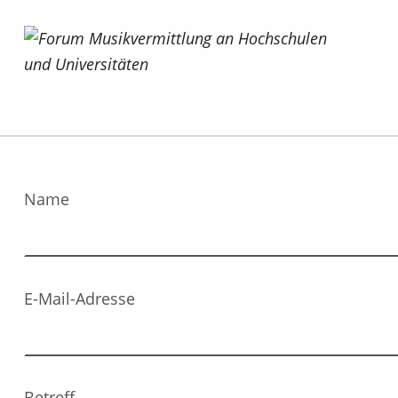
Forum Musikvermittlung an Hochschulen und Universitäten
Name
E-Mail-Adresse
Bitte lasse dieses Feld leer.
Bitte lasse dieses Feld leer.
Betreff