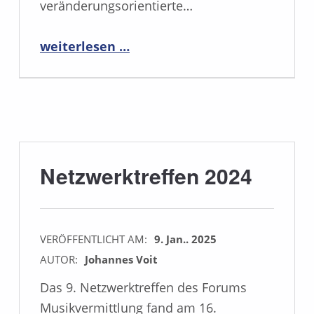
veränderungsorientierte…
“Tagung und Netzwerktreffen 2025, Bruckner Universität Linz, 28.02. bis 01.03.2025”
weiterlesen …
Netzwerktreffen 2024
VERÖFFENTLICHT AM:
9. Jan.. 2025
AUTOR:
Johannes Voit
Das 9. Netzwerktreffen des Forums
Musikvermittlung fand am 16.